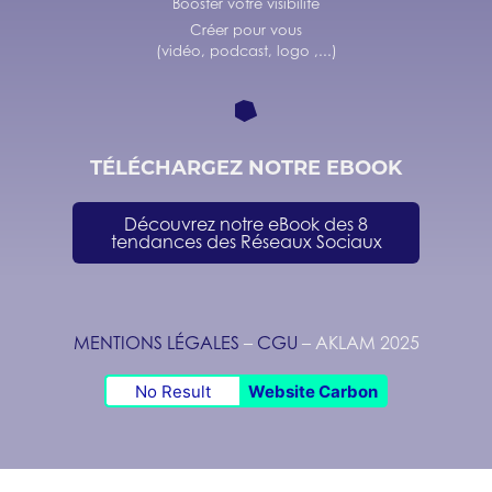
Booster votre visibilité
Créer pour vous
(vidéo, podcast, logo ,...)
TÉLÉCHARGEZ NOTRE EBOOK
Découvrez notre eBook des 8
tendances des Réseaux Sociaux
MENTIONS LÉGALES
–
CGU
– AKLAM
2025
No Result
Website Carbon